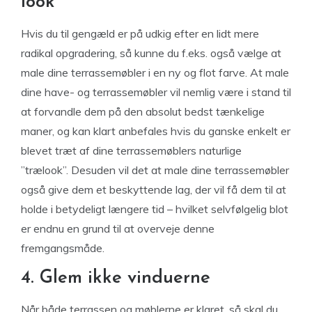
look
Hvis du til gengæld er på udkig efter en lidt mere
radikal opgradering, så kunne du f.eks. også vælge at
male dine terrassemøbler i en ny og flot farve. At male
dine have- og terrassemøbler vil nemlig være i stand til
at forvandle dem på den absolut bedst tænkelige
maner, og kan klart anbefales hvis du ganske enkelt er
blevet træt af dine terrassemøblers naturlige
”trælook”. Desuden vil det at male dine terrassemøbler
også give dem et beskyttende lag, der vil få dem til at
holde i betydeligt længere tid – hvilket selvfølgelig blot
er endnu en grund til at overveje denne
fremgangsmåde.
4. Glem ikke vinduerne
Når både terrassen og møblerne er klaret, så skal du