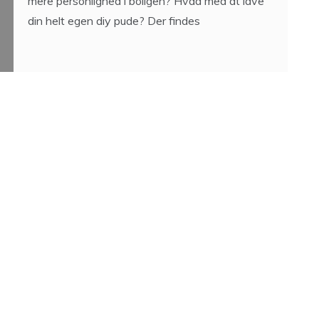
mere personlighed i boligen? Hvad med at lave
din helt egen diy pude? Der findes