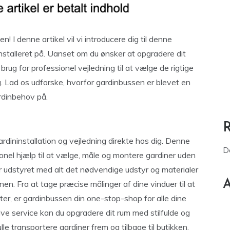
 I denne artikel vil vi introducere dig til denne
nstalleret på. Uanset om du ønsker at opgradere dit
brug for professionel vejledning til at vælge de rigtige
g. Lad os udforske, hvorfor gardinbussen er blevet en
rdinbehov på.
ardininstallation og vejledning direkte hos dig. Denne
D
ionel hjælp til at vælge, måle og montere gardiner uden
er udstyret med alt det nødvendige udstyr og materialer
A
onen. Fra at tage præcise målinger af dine vinduer til at
rter, er gardinbussen din one-stop-shop for alle dine
 service kan du opgradere dit rum med stilfulde og
le transportere gardiner frem og tilbage til butikken.