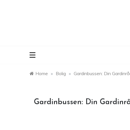
Skip
to
content
Home
»
Bolig
»
Gardinbussen: Din Gardinråd
Gardinbussen: Din Gardinrå