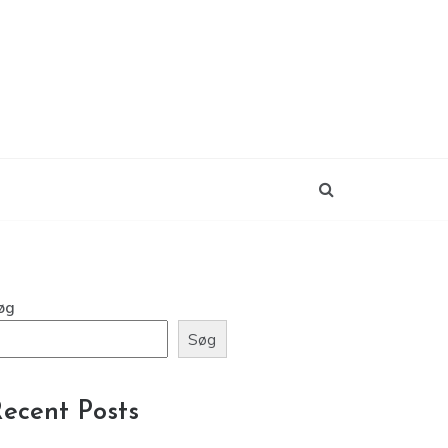
øg
Søg
ecent Posts