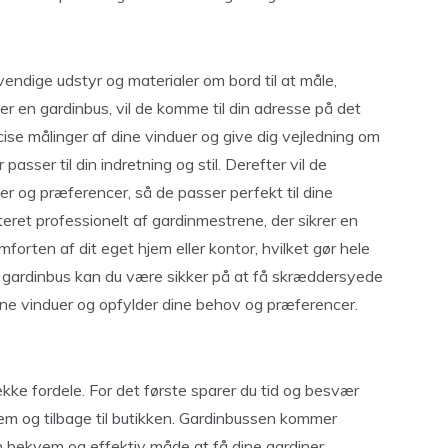
endige udstyr og materialer om bord til at måle,
er en gardinbus, vil de komme til din adresse på det
ise målinger af dine vinduer og give dig vejledning om
 passer til din indretning og stil. Derefter vil de
er og præferencer, så de passer perfekt til dine
nteret professionelt af gardinmestrene, der sikrer en
komforten af dit eget hjem eller kontor, hvilket gør hele
n gardinbus kan du være sikker på at få skræddersyede
 dine vinduer og opfylder dine behov og præferencer.
ke fordele. For det første sparer du tid og besvær
rem og tilbage til butikken. Gardinbussen kommer
 en bekvem og effektiv måde at få dine gardiner