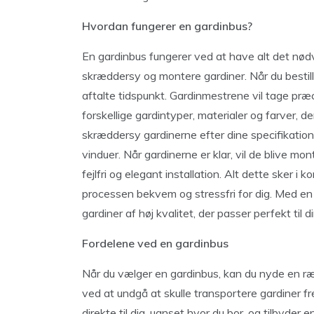
Hvordan fungerer en gardinbus?
En gardinbus fungerer ved at have alt det nødv
skræddersy og montere gardiner. Når du bestill
aftalte tidspunkt. Gardinmestrene vil tage præc
forskellige gardintyper, materialer og farver, der
skræddersy gardinerne efter dine specifikation
vinduer. Når gardinerne er klar, vil de blive mo
fejlfri og elegant installation. Alt dette sker i 
processen bekvem og stressfri for dig. Med e
gardiner af høj kvalitet, der passer perfekt til
Fordelene ved en gardinbus
Når du vælger en gardinbus, kan du nyde en ræk
ved at undgå at skulle transportere gardiner f
direkte til dig, uanset hvor du bor, og tilbyder