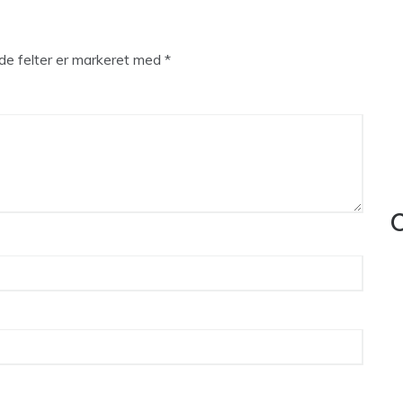
e felter er markeret med
*
C