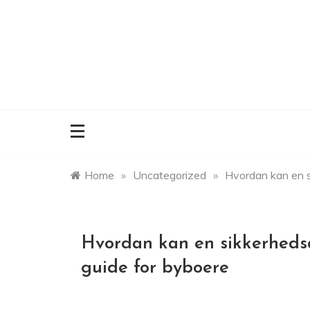
Skip
to
content
Home
»
Uncategorized
»
Hvordan kan en s
Hvordan kan en sikkerhedsd
guide for byboere