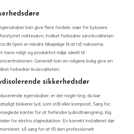
kkerhedsdøre
genskaber kan give flere fordele, især for byboere.
orstyrret nattesøvn, hvilket forbedrer søvnkvaliteten.
 dit hjem er mindre tilbøjelige til at nå naboerne,
 mere roligt og produktivt miljø, ideelt til
koncentrationen. Generelt kan en roligere bolig give en
et forbedrer livskvaliteten.
 lydisolerende sikkerhedsdør
ducerende egenskaber, er der nogle ting, du bør
turligt blokerer lyd, som stål eller komposit. Sørg for,
rseglede kanter for at forhindre lydindtrængning. Kig
ler for ekstra støjreduktion. En korrekt installeret dør
t monteret, så sørg for at få den professionelt