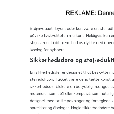
Støjniveauet i byområder kan være en stor udf
påvirke livskvaliteten markant. Heldigvis kan 
støjniveauet i dit hjem. Lad os dykke ned i, h
løsning for byboere.
Sikkerhedsdøre og støjredukt
En sikkerhedsdør er designet til at beskytte 
støjreduktion. Takket være dens tætte konstruk
sikkerhedsdør blokere en betydelig mængde uøn
materialer som stål eller komposit, som natur
designet med tætte pakninger og forseglede kan
sprækker og åbninger. Nogle sikkerhedsdøre har