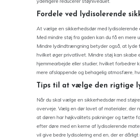
yderligere reducerer støjniveauet.
Fordele ved lydisolerende si
At vælge en sikkerhedsdør med lydisolerende e
Med mindre støj fra gaden kan du få en mere uf
Mindre lydindtrængning betyder også, at lyde fra
hvilket øger privatlivet. Mindre støj kan skabe et
hjemmearbejde eller studier, hvilket forbedrer 
mere afslappende og behagelig atmosfære, hvilk
Tips til at vælge den rigtige
Når du skal vælge en sikkerhedsdør med støjre
overveje. Vælg en dør lavet af materialer, der na
at døren har højkvalitets pakninger og tætte fo
efter døre med en kerne af lydisolerende materia
vil give bedre lydisolering end en, der er dårlig