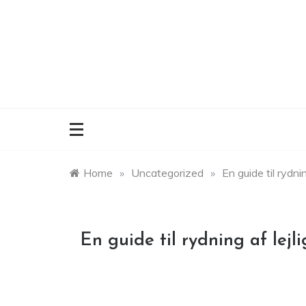
Skip
to
content
Home
»
Uncategorized
»
En guide til rydni
En guide til rydning af lejl