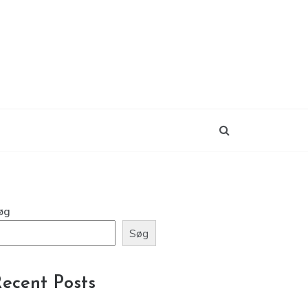
øg
Søg
ecent Posts